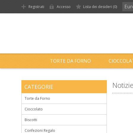
Eur
Registrati
Accesso
Lista dei desideri
(0)
TORTE DA FORNO
CIOCCOLA
Notizi
CATEGORIE
Torte da Forno
Cioccolato
Biscotti
Confezioni Regalo