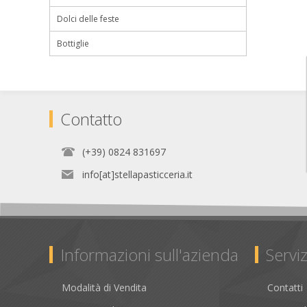
Dolci delle feste
Bottiglie
Contatto
(+39) 0824 831697
info[at]stellapasticceria.it
Informazioni sull'azienda
Serviz
Modalità di Vendita
Contatti