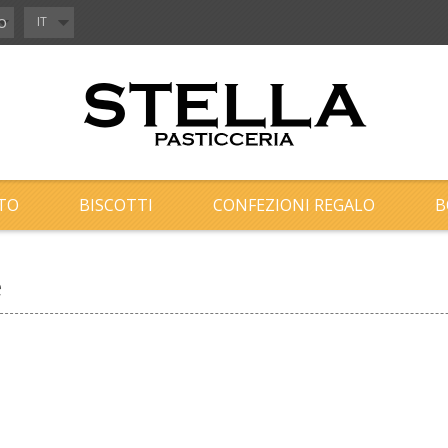
o
IT
TO
BISCOTTI
CONFEZIONI REGALO
B
e